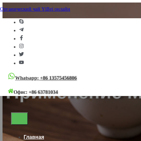
Органический чай YiBei онлайн
Органический чай YiBei онлайн
>
Блог
>
Чай и культура
>
Пр
Whatsapp:
+86 13575456806
Применение М
Офис:
+86 63781034
Главная