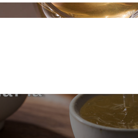
именение Матча
атча