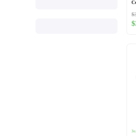
Ce
$
$
Зе