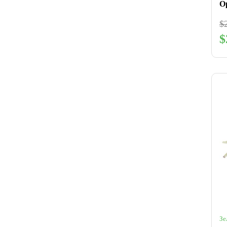
$
$
Зе