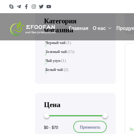
Категория
Главная
О нас
Продук
магазина
Черный чай
1
Зеленый чай
15
Чай улун
1
Белый чай
2
Цена
Применить
$0
-
$70
Зе