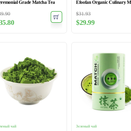
remonial Grade Matcha Tea
39.90
$
31.93
35.80
$
29.99
леный чай
Зеленый чай