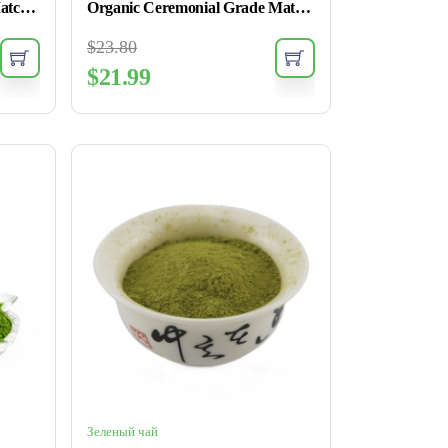
Efoofan Organic Culinary Matcha Powder
Organic Ceremonial Grade Matcha Powder
$
23.80
$
21.99
Зеленый чай