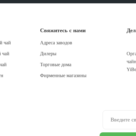
Свяжитесь с нами
Дел
й чай
Адреса заводов
 чай
Дилеры
Орга
чайн
чай
Торговые дома
YiB
ун
Фирменные магазины