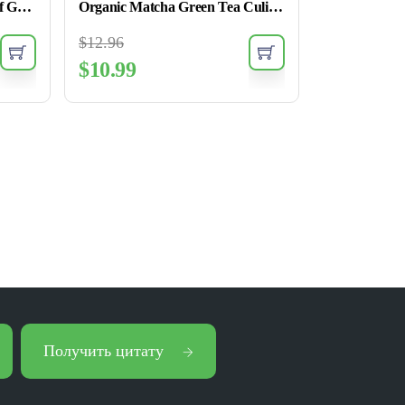
Organic Longjing Loose Leaf Green Tea
Organic Matcha Green Tea Culinary Grade
$
12.96
$
10.99
Получить цитату