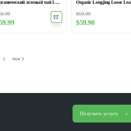
Органический зеленый чай Longjing Green Tea Premium Quality
69.99
$
69.90
59.99
$
59.90
2
Next
Получить услугу