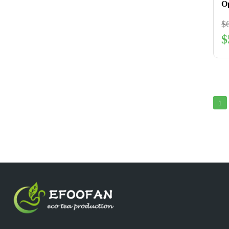
$
$
1