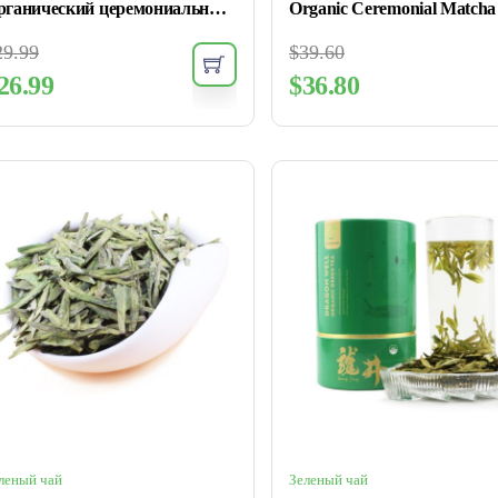
Органический церемониальный зеленый чай Матча
29.99
$
39.60
26.99
$
36.80
леный чай
Зеленый чай