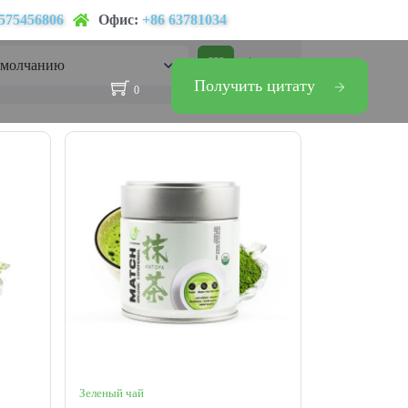
575456806
Офис:
+86 63781034
Получить цитату
0
Зеленый чай