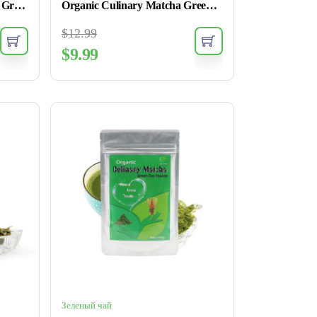
Organic Ceremonial Matcha Green Tea Powder
Organic Culinary Matcha Green Tea
$
12.99
$
9.99
Зеленый чай