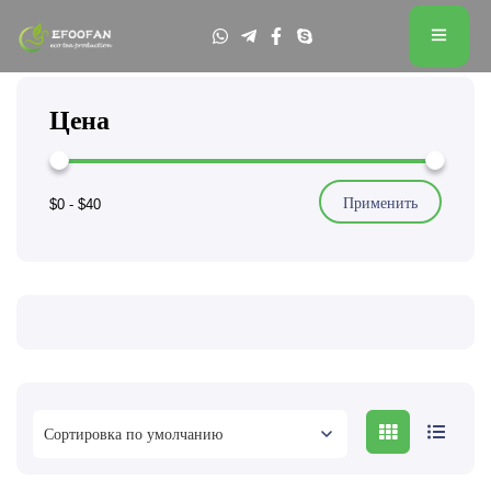
Цена
Применить
$0
-
$40