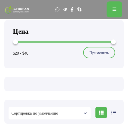
Цена
Применить
$20
-
$40