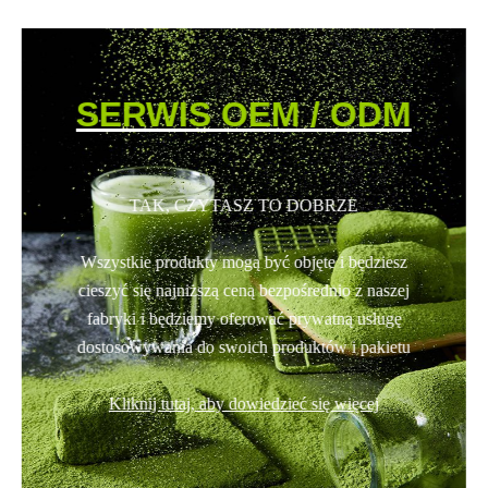
SERWIS OEM / ODM
TAK, CZYTASZ TO DOBRZE
Wszystkie produkty mogą być objęte i będziesz
cieszyć się najniższą ceną bezpośrednio z naszej
fabryki i będziemy oferować prywatną usługę
dostosowywania do swoich produktów i pakietu
Kliknij tutaj, aby dowiedzieć się więcej