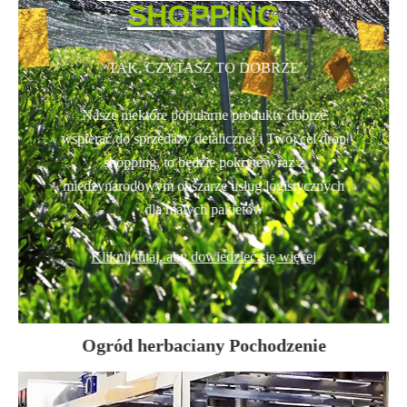
SHOPPING
TAK, CZYTASZ TO DOBRZE
Nasze niektóre popularne produkty dobrze
wspierać do sprzedaży detalicznej i Twój cel drop
shopping, to będzie pokryte wraz z
międzynarodowym obszarze usług logistycznych
dla małych pakietów
Kliknij tutaj, aby dowiedzieć się więcej
Ogród herbaciany Pochodzenie