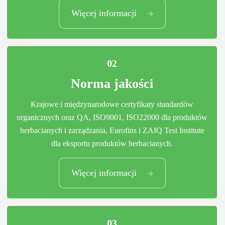
Więcej informacji
Światowej klasy technologia
02
Norma jakości
Krajowe i międzynarodowe certyfikaty standardów
organicznych oraz QA, ISO9001, ISO22000 dla produktów
herbacianych i zarządzania, Eurofins i ZAIQ Test Institute
dla eksportu produktów herbacianych.
02
Więcej informacji
Norma jakości
03