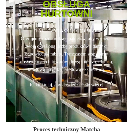
OBSŁUGA
HURTOWNI
TAK, CZYTASZ TO DOBRZE
Oferujemy różne rodzaje pakietów, aby wspierać
twoją określoną liczbę produktów i damy ci
odpowiednie rabaty. Tymczasem wspieramy
dostawę małych towarów drogą lotniczą, morską,
kolejową i międzynarodową ekspresową.
Kliknij tutaj, aby dowiedzieć się więcej
Proces techniczny Matcha