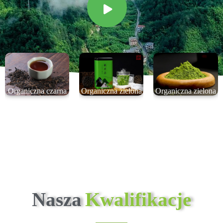
Organiczna czarna
Organiczna zielona
Organiczna zielona
herbata JiuQu
herbata Dragon
herbata Matcha
HongMei
Well
Nasza
Kwalifikacje