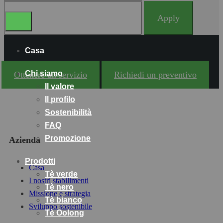
Apply
Casa
Chi siamo
Ottenere un servizio
Richiedi un preventivo
Il valore
Il profilo
Sostenibilità
FAQ
Promozione
Azienda
Prodotti
Casa
Tè verde
I nostri stabilimenti
Tè nero
Missione e strategia
Tè bianco
Sviluppo sostenibile
Tè Oolong