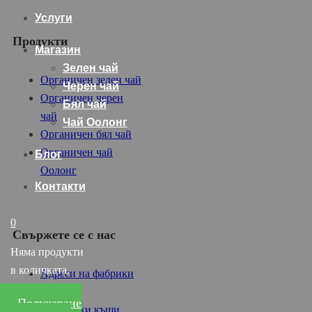
Услуги
Продукти
Магазин
Зелен чай
Органичен зелен чай
Черен чай
Органичен черен
Бял чай
чай
Чай Оолонг
Органичен бял чай
Органичен чай
Блог
Оолонг
Контакти
0
Свържете се с нас
Няма продукти
в количката.
Адреси на фабрики
Дилъри
Получаване
Търговски къщи