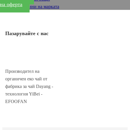
на оферта
Магазини на марката
Пазарувайте с нас
Производител на
органичен еко чай от
фабрика за чай Dayang -
технология YiBei -
EFOOFAN