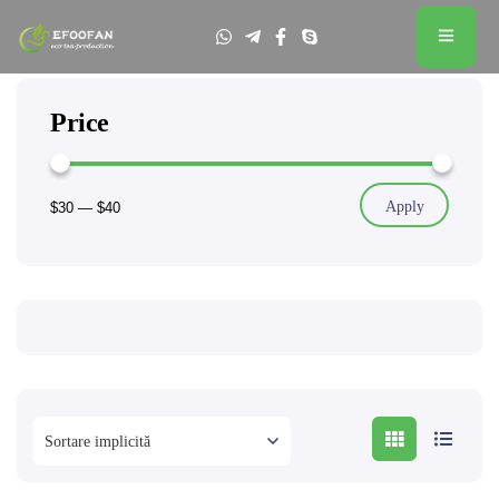
Price
Apply
$30
—
$40