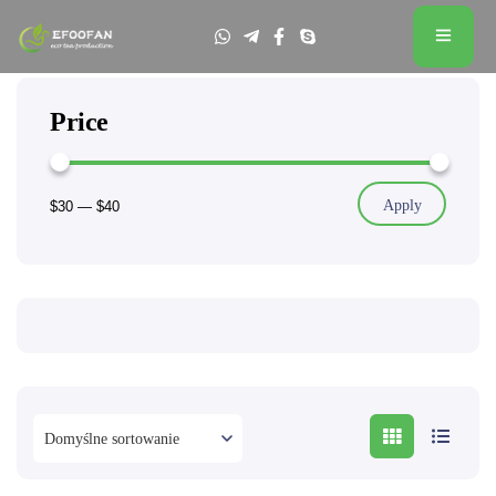
Price
Apply
$30
—
$40