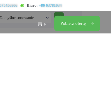
575456806
Biuro:
+86 63781034
Pobierz ofertę
0