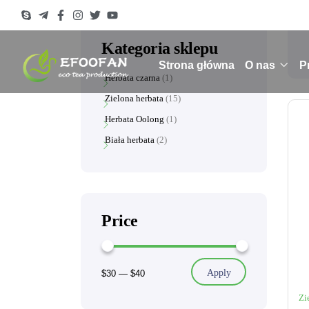
Kategoria sklepu
Strona główna
O nas
P
Herbata czarna
1
Zielona herbata
15
Herbata Oolong
1
Biała herbata
2
Price
Apply
$30
—
$40
Zi