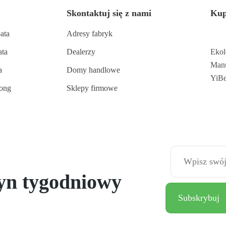
Skontaktuj się z nami
Kup
ata
Adresy fabryk
ata
Dealerzy
Ekol
Manu
a
Domy handlowe
YiB
long
Sklepy firmowe
tyn tygodniowy