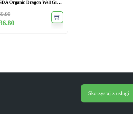
USDA Organic Dragon Well Green Tea Loose Leaf
39.90
36.80
Skorzystaj z usługi