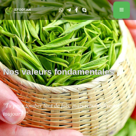
Nos valeurs fondamentales
"Tu peux tomber tant de fois, mais rel\u00e8ve-toi
toujours !"