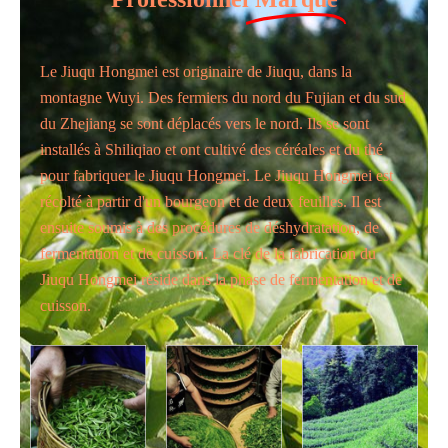
Le Jiuqu Hongmei est originaire de Jiuqu, dans la
montagne Wuyi. Des fermiers du nord du Fujian et du sud
du Zhejiang se sont déplacés vers le nord. Ils se sont
installés à Shiliqiao et ont cultivé des céréales et du thé
pour fabriquer le Jiuqu Hongmei. Le Jiuqu Hongmei est
récolté à partir d'un bourgeon et de deux feuilles. Il est
ensuite soumis à des procédures de déshydratation, de
fermentation et de cuisson. La clé de la fabrication du
Jiuqu Hongmei réside dans la phase de fermentation et de
cuisson.