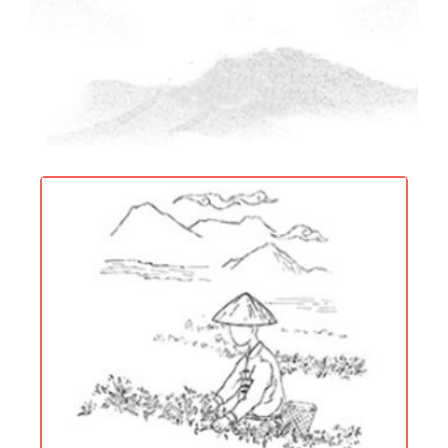
[Artisanat du
centenaire]
Hériter et développer la technologie
traditionnelle de fabrication du thé,
innover et rechercher la perfection.