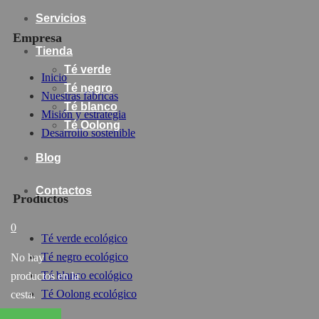
Servicios
Empresa
Tienda
Té verde
Inicio
Té negro
Nuestras fábricas
Té blanco
Misión y estrategia
Té Oolong
Desarrollo sostenible
Blog
Contactos
Productos
0
Té verde ecológico
Té negro ecológico
No hay
Té blanco ecológico
productos en la
Té Oolong ecológico
cesta.