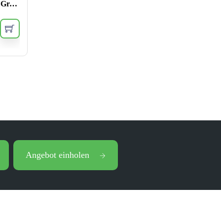
USDA Organic Dragon Well Green Tea Loose Leaf
Angebot einholen