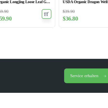
Organic Longjing Loose Leaf Green Tea
69.90
$
39.90
59.90
$
36.80
Service erhalten