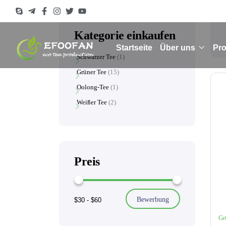
Kategorie einkaufen
Startseite
Über uns
Pr
Schwarzer Tee
1
Grüner Tee
15
Oolong-Tee
1
Weißer Tee
2
Preis
Bewerbung
$30
-
$60
Gr