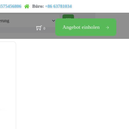
3575456806
Büro:
+86 63781034
Angebot einholen
0