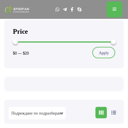
Price
Apply
$0
—
$20