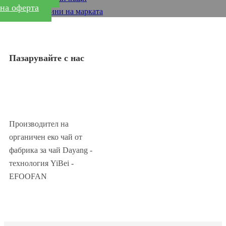
на оферта
Магазини на марката
Пазарувайте с нас
Производител на
органичен еко чай от
фабрика за чай Dayang -
технология YiBei -
EFOOFAN