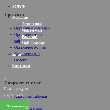
Услуги
Продукти
Магазин
Зелен чай
Органичен зелен чай
Черен чай
Органичен черен
Бял чай
чай
Чай Оолонг
Органичен бял чай
Органичен чай
Блог
Оолонг
Контакти
0
Свържете се с нас
Няма продукти
в количката.
Адреси на фабрики
Дилъри
Получаване
Търговски къщи